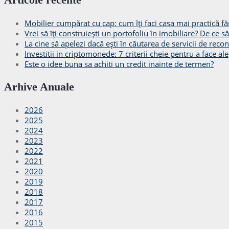
Mobilier cumpărat cu cap: cum îți faci casa mai practică făr
Vrei să îți construiești un portofoliu în imobiliare? De ce 
La cine să apelezi dacă ești în căutarea de servicii de recon
Investitii in criptomonede: 7 criterii cheie pentru a face ale
Este o idee buna sa achiti un credit inainte de termen?
Arhive Anuale
2026
2025
2024
2023
2022
2021
2020
2019
2018
2017
2016
2015