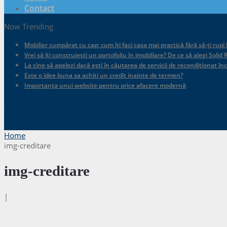
Contact
Now Trending
Mobilier cumpărat cu cap: cum îți faci casa mai practică fără să-ți rupi
Vrei să îți construiești un portofoliu în imobiliare? De ce să alegi Sol
La cine să apelezi dacă ești în căutarea de servicii de recondiționat în
Este o idee buna sa achiti un credit inainte de termen?
Importanța unui website pentru orice afacere modernă
.
Home
img-creditare
img-creditare
|