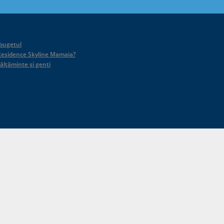
 bugetul
id Residence Skyline Mamaia?
călțăminte și genți