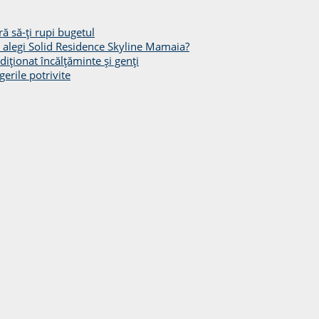
ă să-ți rupi bugetul
să alegi Solid Residence Skyline Mamaia?
diționat încălțăminte și genți
gerile potrivite