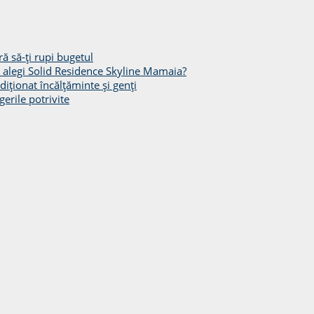
ă să-ți rupi bugetul
să alegi Solid Residence Skyline Mamaia?
diționat încălțăminte și genți
gerile potrivite