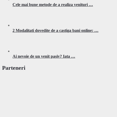
Cele mai bune metode de a realiza venituri …
2 Modalitati dovedite de a castiga bani online: …
Ai nevoie de un venit pasiv? Iata …
Parteneri