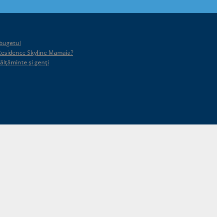
 bugetul
id Residence Skyline Mamaia?
călțăminte și genți