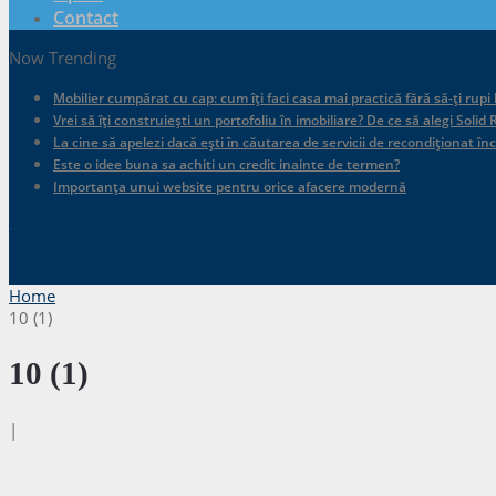
Contact
Now Trending
Mobilier cumpărat cu cap: cum îți faci casa mai practică fără să-ți rupi
Vrei să îți construiești un portofoliu în imobiliare? De ce să alegi Sol
La cine să apelezi dacă ești în căutarea de servicii de recondiționat în
Este o idee buna sa achiti un credit inainte de termen?
Importanța unui website pentru orice afacere modernă
.
Home
10 (1)
10 (1)
|