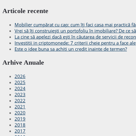
Articole recente
Mobilier cumpărat cu cap: cum îți faci casa mai practică făr
Vrei să îți construiești un portofoliu în imobiliare? De ce 
La cine să apelezi dacă ești în căutarea de servicii de recon
Investitii in criptomonede: 7 criterii cheie pentru a face ale
Este o idee buna sa achiti un credit inainte de termen?
Arhive Anuale
2026
2025
2024
2023
2022
2021
2020
2019
2018
2017