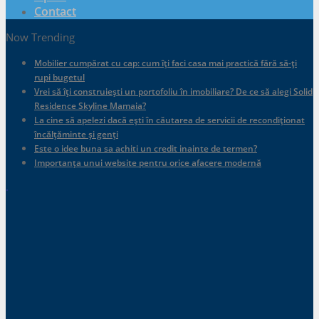
Contact
Now Trending
Mobilier cumpărat cu cap: cum îți faci casa mai practică fără să-ți
rupi bugetul
Vrei să îți construiești un portofoliu în imobiliare? De ce să alegi Solid
Residence Skyline Mamaia?
La cine să apelezi dacă ești în căutarea de servicii de recondiționat
încălțăminte și genți
Este o idee buna sa achiti un credit inainte de termen?
Importanța unui website pentru orice afacere modernă
.