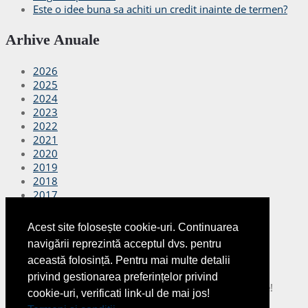
Este o idee buna sa achiti un credit inainte de termen?
Arhive Anuale
2026
2025
2024
2023
2022
2021
2020
2019
2018
2017
2016
2015
Acest site folosește cookie-uri. Continuarea
2014
navigării reprezintă acceptul dvs. pentru
2013
această folosință. Pentru mai multe detalii
2012
privind gestionarea preferințelor privind
Copyright © 2026
Finante Azi
Toate drepturile rezervate!
cookie-uri, verificati link-ul de mai jos!