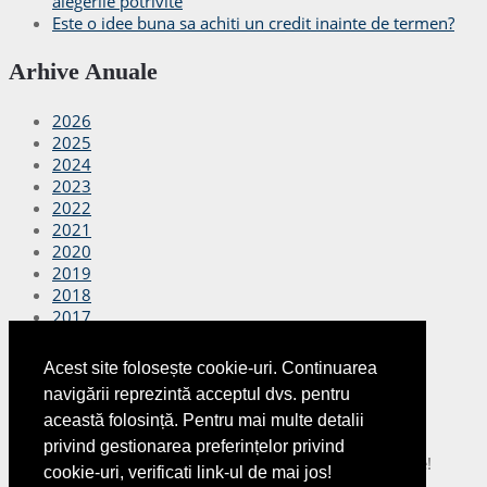
alegerile potrivite
Este o idee buna sa achiti un credit inainte de termen?
Arhive Anuale
2026
2025
2024
2023
2022
2021
2020
2019
2018
2017
2016
2015
Acest site folosește cookie-uri. Continuarea
2014
navigării reprezintă acceptul dvs. pentru
2013
această folosință. Pentru mai multe detalii
2012
privind gestionarea preferințelor privind
Copyright © 2026
Finante Azi
Toate drepturile rezervate!
cookie-uri, verificati link-ul de mai jos!