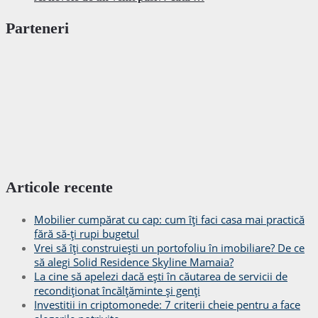
Parteneri
Articole recente
Mobilier cumpărat cu cap: cum îți faci casa mai practică
fără să-ți rupi bugetul
Vrei să îți construiești un portofoliu în imobiliare? De ce
să alegi Solid Residence Skyline Mamaia?
La cine să apelezi dacă ești în căutarea de servicii de
recondiționat încălțăminte și genți
Investitii in criptomonede: 7 criterii cheie pentru a face