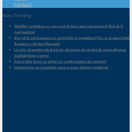
Contact
Now Trending
Mobilier cumpărat cu cap: cum îți faci casa mai practică fără să-ți
rupi bugetul
Vrei să îți construiești un portofoliu în imobiliare? De ce să alegi Solid
Residence Skyline Mamaia?
La cine să apelezi dacă ești în căutarea de servicii de recondiționat
încălțăminte și genți
Este o idee buna sa achiti un credit inainte de termen?
Importanța unui website pentru orice afacere modernă
.