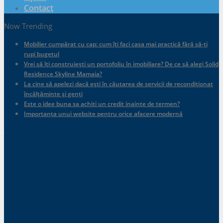
Contact
Now Trending
Mobilier cumpărat cu cap: cum îți faci casa mai practică fără să-ți
rupi bugetul
Vrei să îți construiești un portofoliu în imobiliare? De ce să alegi Solid
Residence Skyline Mamaia?
La cine să apelezi dacă ești în căutarea de servicii de recondiționat
încălțăminte și genți
Este o idee buna sa achiti un credit inainte de termen?
Importanța unui website pentru orice afacere modernă
.