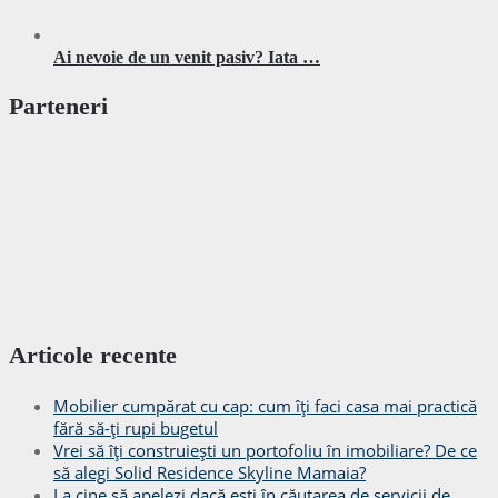
Ai nevoie de un venit pasiv? Iata …
Parteneri
Articole recente
Mobilier cumpărat cu cap: cum îți faci casa mai practică
fără să-ți rupi bugetul
Vrei să îți construiești un portofoliu în imobiliare? De ce
să alegi Solid Residence Skyline Mamaia?
La cine să apelezi dacă ești în căutarea de servicii de