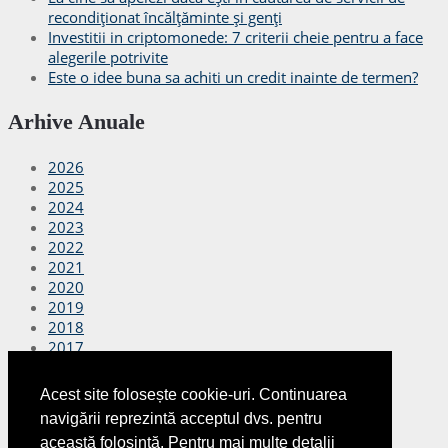
recondiționat încălțăminte și genți
Investitii in criptomonede: 7 criterii cheie pentru a face
alegerile potrivite
Este o idee buna sa achiti un credit inainte de termen?
Arhive Anuale
2026
2025
2024
2023
2022
2021
2020
2019
2018
2017
2016
2015
Acest site folosește cookie-uri. Continuarea
2014
navigării reprezintă acceptul dvs. pentru
2013
această folosință. Pentru mai multe detalii
2012