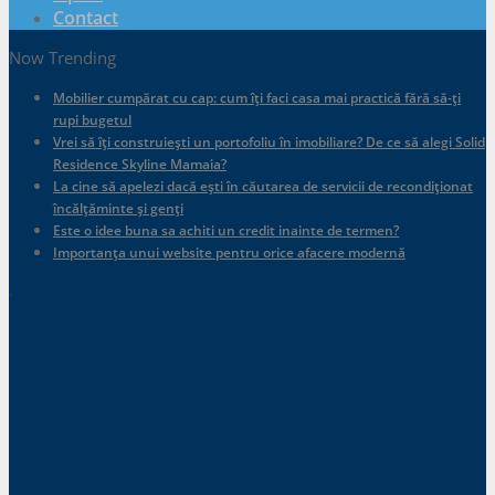
Contact
Now Trending
Mobilier cumpărat cu cap: cum îți faci casa mai practică fără să-ți
rupi bugetul
Vrei să îți construiești un portofoliu în imobiliare? De ce să alegi Solid
Residence Skyline Mamaia?
La cine să apelezi dacă ești în căutarea de servicii de recondiționat
încălțăminte și genți
Este o idee buna sa achiti un credit inainte de termen?
Importanța unui website pentru orice afacere modernă
.