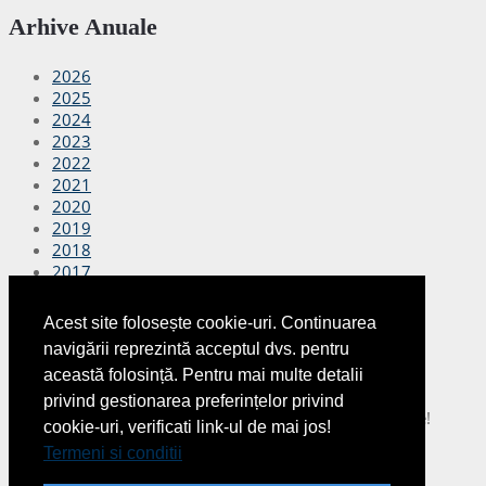
Arhive Anuale
2026
2025
2024
2023
2022
2021
2020
2019
2018
2017
2016
2015
Acest site folosește cookie-uri. Continuarea
2014
navigării reprezintă acceptul dvs. pentru
2013
această folosință. Pentru mai multe detalii
2012
privind gestionarea preferințelor privind
Copyright © 2026
Finante Azi
Toate drepturile rezervate!
cookie-uri, verificati link-ul de mai jos!
Termeni si conditii
|
Despre noi
|
Termeni si conditii