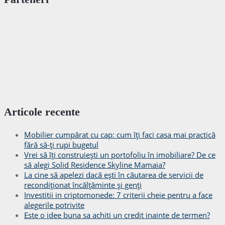
Articole recente
Mobilier cumpărat cu cap: cum îți faci casa mai practică
fără să-ți rupi bugetul
Vrei să îți construiești un portofoliu în imobiliare? De ce
să alegi Solid Residence Skyline Mamaia?
La cine să apelezi dacă ești în căutarea de servicii de
recondiționat încălțăminte și genți
Investitii in criptomonede: 7 criterii cheie pentru a face
alegerile potrivite
Este o idee buna sa achiti un credit inainte de termen?