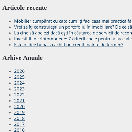
Articole recente
Mobilier cumpărat cu cap: cum îți faci casa mai practică făr
Vrei să îți construiești un portofoliu în imobiliare? De ce 
La cine să apelezi dacă ești în căutarea de servicii de recon
Investitii in criptomonede: 7 criterii cheie pentru a face ale
Este o idee buna sa achiti un credit inainte de termen?
Arhive Anuale
2026
2025
2024
2023
2022
2021
2020
2019
2018
2017
2016