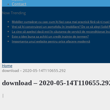
Contact
Now Trending
Mobilier cumpărat cu cap: cum îți faci casa mai practică fără să-ți rupi
Vrei să îți construiești un portofoliu în imobiliare? De ce să alegi Sol
La cine să apelezi dacă ești în căutarea de servicii de recondiționat în
Este o idee buna sa achiti un credit inainte de termen?
Importanța unui website pentru orice afacere modernă
.
Home
download – 2020-05-14T110655.292
download – 2020-05-14T110655.29
|