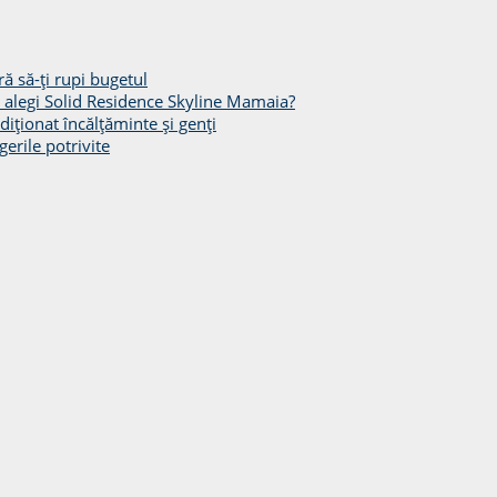
ă să-ți rupi bugetul
să alegi Solid Residence Skyline Mamaia?
diționat încălțăminte și genți
gerile potrivite