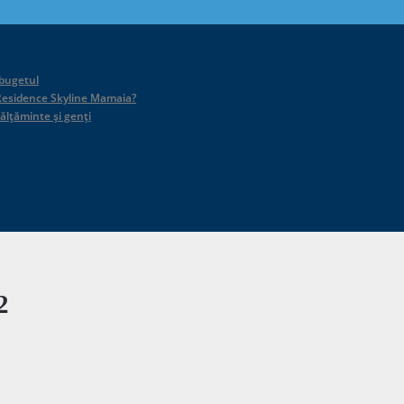
 bugetul
id Residence Skyline Mamaia?
călțăminte și genți
2