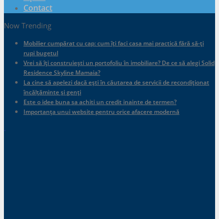
Contact
Now Trending
Mobilier cumpărat cu cap: cum îți faci casa mai practică fără să-ți
rupi bugetul
Vrei să îți construiești un portofoliu în imobiliare? De ce să alegi Solid
Residence Skyline Mamaia?
La cine să apelezi dacă ești în căutarea de servicii de recondiționat
încălțăminte și genți
Este o idee buna sa achiti un credit inainte de termen?
Importanța unui website pentru orice afacere modernă
.