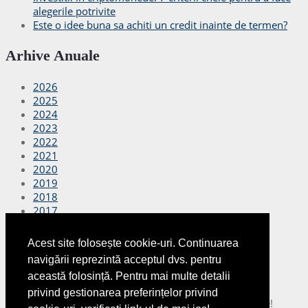
alegerile potrivite
Este o idee buna sa achiti un credit inainte de termen?
Arhive Anuale
2026
2025
2024
2023
2022
2021
2020
2019
2018
2017
2016
2015
Acest site folosește cookie-uri. Continuarea
2014
navigării reprezintă acceptul dvs. pentru
2013
această folosință. Pentru mai multe detalii
2012
privind gestionarea preferințelor privind
Copyright © 2026
Finante Azi
Toate drepturile rezervate!