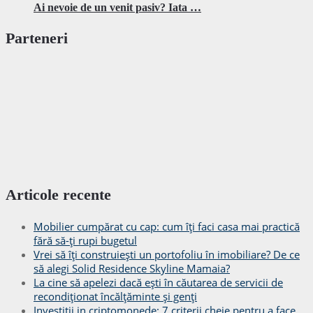
Ai nevoie de un venit pasiv? Iata …
Parteneri
Articole recente
Mobilier cumpărat cu cap: cum îți faci casa mai practică
fără să-ți rupi bugetul
Vrei să îți construiești un portofoliu în imobiliare? De ce
să alegi Solid Residence Skyline Mamaia?
La cine să apelezi dacă ești în căutarea de servicii de
recondiționat încălțăminte și genți
Investitii in criptomonede: 7 criterii cheie pentru a face