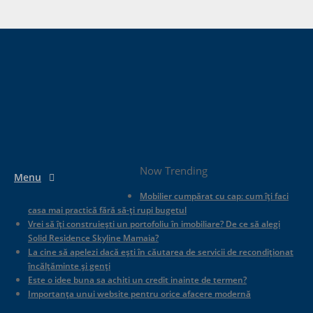
Now Trending
Menu
Mobilier cumpărat cu cap: cum îți faci
casa mai practică fără să-ți rupi bugetul
Vrei să îți construiești un portofoliu în imobiliare? De ce să alegi
Solid Residence Skyline Mamaia?
La cine să apelezi dacă ești în căutarea de servicii de recondiționat
încălțăminte și genți
Este o idee buna sa achiti un credit inainte de termen?
Importanța unui website pentru orice afacere modernă