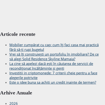
Articole recente
Mobilier cumpărat cu cap: cum îți faci casa mai practică
fără să-ți rupi bugetul
Vrei să îți construiești un portofoliu în imobiliare? De ce
să alegi Solid Residence Skyline Mamaia?
La cine să apelezi dacă ești în căutarea de servicii de
recondiționat încălțăminte și genți
Investitii in criptomonede: 7 criterii cheie pentru a face
alegerile potrivite
Este o idee buna sa achiti un credit inainte de termen?
Arhive Anuale
2026