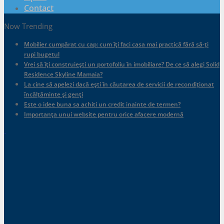
Contact
Now Trending
Mobilier cumpărat cu cap: cum îți faci casa mai practică fără să-ți
rupi bugetul
Vrei să îți construiești un portofoliu în imobiliare? De ce să alegi Solid
Residence Skyline Mamaia?
La cine să apelezi dacă ești în căutarea de servicii de recondiționat
încălțăminte și genți
Este o idee buna sa achiti un credit inainte de termen?
Importanța unui website pentru orice afacere modernă
.