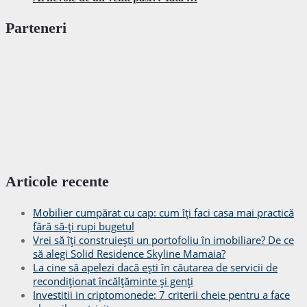
Parteneri
Articole recente
Mobilier cumpărat cu cap: cum îți faci casa mai practică
fără să-ți rupi bugetul
Vrei să îți construiești un portofoliu în imobiliare? De ce
să alegi Solid Residence Skyline Mamaia?
La cine să apelezi dacă ești în căutarea de servicii de
recondiționat încălțăminte și genți
Investitii in criptomonede: 7 criterii cheie pentru a face