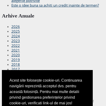
alegerile potrivite
Este o idee buna sa achiti un credit inainte de termen?
Arhive Anuale
2026
2025
2024
2023
2022
2021
2020
2019
2018
2017
2016
2015
Acest site folosește cookie-uri. Continuarea
2014
navigării reprezintă acceptul dvs. pentru
2013
această folosință. Pentru mai multe detalii
2012
privind gestionarea preferințelor privind
Copyright © 2026
Finante Azi
Toate drepturile rezervate!
cookie-uri, verificati link-ul de mai jos!