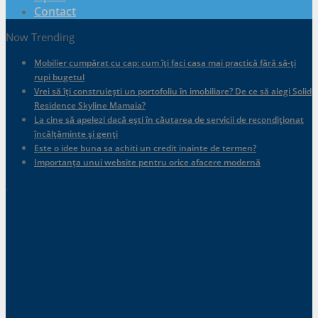
Contact
Now Trending
Mobilier cumpărat cu cap: cum îți faci casa mai practică fără să-ți
rupi bugetul
Vrei să îți construiești un portofoliu în imobiliare? De ce să alegi Solid
Residence Skyline Mamaia?
La cine să apelezi dacă ești în căutarea de servicii de recondiționat
încălțăminte și genți
Este o idee buna sa achiti un credit inainte de termen?
Importanța unui website pentru orice afacere modernă
.