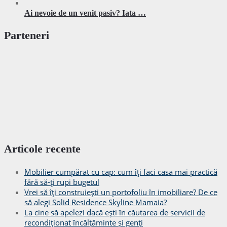
Ai nevoie de un venit pasiv? Iata …
Parteneri
Articole recente
Mobilier cumpărat cu cap: cum îți faci casa mai practică
fără să-ți rupi bugetul
Vrei să îți construiești un portofoliu în imobiliare? De ce
să alegi Solid Residence Skyline Mamaia?
La cine să apelezi dacă ești în căutarea de servicii de
recondiționat încălțăminte și genți