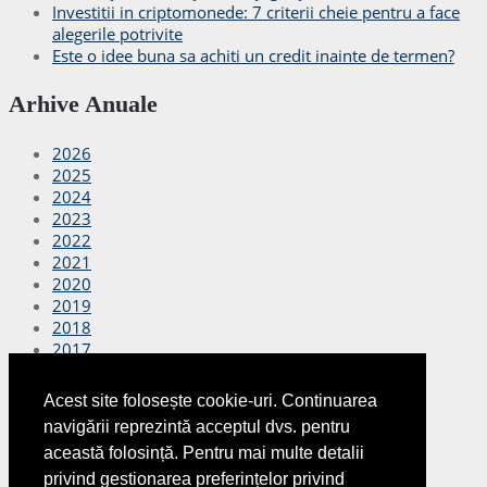
Investitii in criptomonede: 7 criterii cheie pentru a face
alegerile potrivite
Este o idee buna sa achiti un credit inainte de termen?
Arhive Anuale
2026
2025
2024
2023
2022
2021
2020
2019
2018
2017
2016
2015
Acest site folosește cookie-uri. Continuarea
2014
navigării reprezintă acceptul dvs. pentru
2013
această folosință. Pentru mai multe detalii
2012
privind gestionarea preferințelor privind