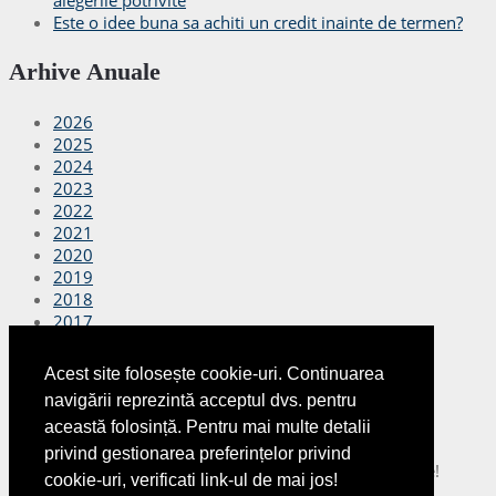
alegerile potrivite
Este o idee buna sa achiti un credit inainte de termen?
Arhive Anuale
2026
2025
2024
2023
2022
2021
2020
2019
2018
2017
2016
2015
Acest site folosește cookie-uri. Continuarea
2014
navigării reprezintă acceptul dvs. pentru
2013
această folosință. Pentru mai multe detalii
2012
privind gestionarea preferințelor privind
Copyright © 2026
Finante Azi
Toate drepturile rezervate!
cookie-uri, verificati link-ul de mai jos!