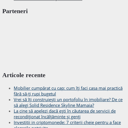
Parteneri
Articole recente
Mobilier cumpărat cu cap: cum îți faci casa mai practică
fără să-ți rupi bugetul
Vrei să îți construiești un portofoliu în imobiliare? De ce
să alegi Solid Residence Skyline Mamaia?
La cine să apelezi dacă ești în căutarea de servicii de
recondiționat încălțăminte și genți
Investitii in criptomonede: 7 criterii cheie pentru a face