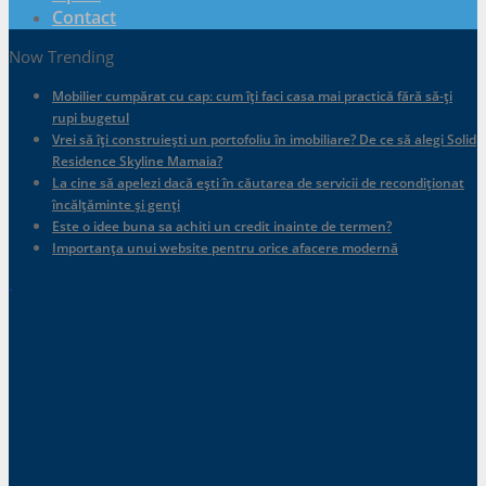
Contact
Now Trending
Mobilier cumpărat cu cap: cum îți faci casa mai practică fără să-ți
rupi bugetul
Vrei să îți construiești un portofoliu în imobiliare? De ce să alegi Solid
Residence Skyline Mamaia?
La cine să apelezi dacă ești în căutarea de servicii de recondiționat
încălțăminte și genți
Este o idee buna sa achiti un credit inainte de termen?
Importanța unui website pentru orice afacere modernă
.