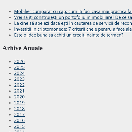
Mobilier cumpărat cu cap: cum îți faci casa mai practică făr
Vrei să îți construiești un portofoliu în imobiliare? De ce 
La cine să apelezi dacă ești în căutarea de servicii de recon
Investitii in criptomonede: 7 criterii cheie pentru a face ale
Este o idee buna sa achiti un credit inainte de termen?
Arhive Anuale
2026
2025
2024
2023
2022
2021
2020
2019
2018
2017
2016
2015