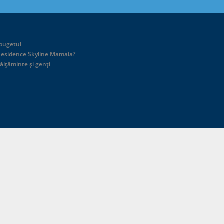
 bugetul
id Residence Skyline Mamaia?
călțăminte și genți