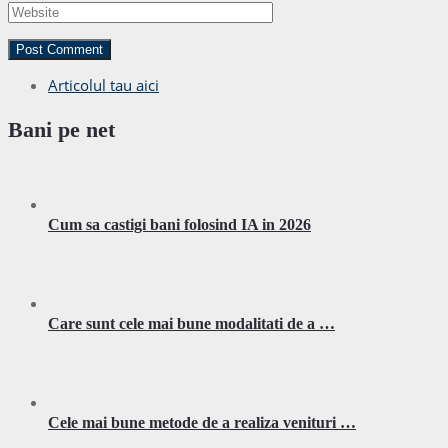
Articolul tau aici
Bani pe net
Cum sa castigi bani folosind IA in 2026
Care sunt cele mai bune modalitati de a …
Cele mai bune metode de a realiza venituri …