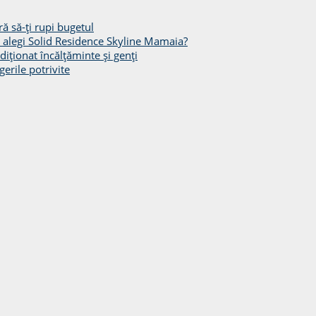
ă să-ți rupi bugetul
să alegi Solid Residence Skyline Mamaia?
diționat încălțăminte și genți
gerile potrivite