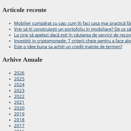
Articole recente
Mobilier cumpărat cu cap: cum îți faci casa mai practică făr
Vrei să îți construiești un portofoliu în imobiliare? De ce 
La cine să apelezi dacă ești în căutarea de servicii de recon
Investitii in criptomonede: 7 criterii cheie pentru a face ale
Este o idee buna sa achiti un credit inainte de termen?
Arhive Anuale
2026
2025
2024
2023
2022
2021
2020
2019
2018
2017