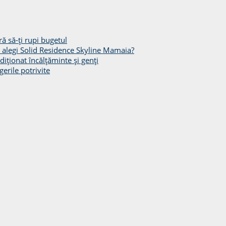
ă să-ți rupi bugetul
să alegi Solid Residence Skyline Mamaia?
diționat încălțăminte și genți
gerile potrivite