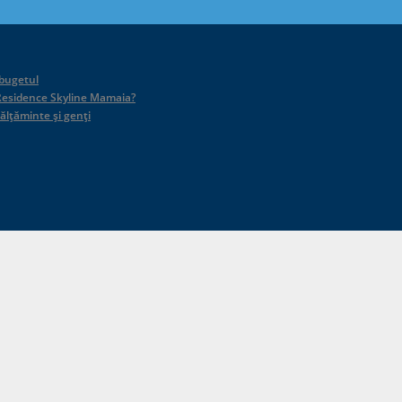
 bugetul
id Residence Skyline Mamaia?
călțăminte și genți