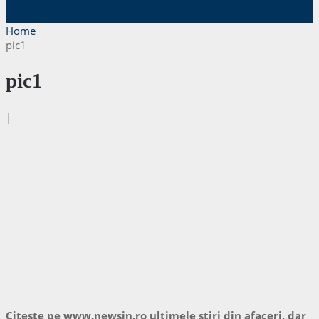
Home
pic1
pic1
|
Citeste pe www.newsin.ro ultimele stiri din afaceri, dar