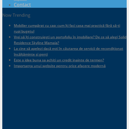
Contact
Now Trending
Mobilier cumpărat cu cap: cum îți faci casa mai practică fără să-ți
rupi bugetul
Vrei să îți construiești un portofoliu în imobiliare? De ce să alegi Solid
Residence Skyline Mamaia?
La cine să apelezi dacă ești în căutarea de servicii de recondiționat
încălțăminte și genți
Este o idee buna sa achiti un credit inainte de termen?
Importanța unui website pentru orice afacere modernă
.