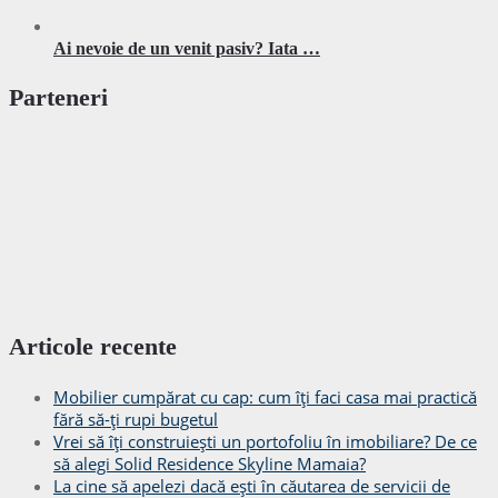
Ai nevoie de un venit pasiv? Iata …
Parteneri
Articole recente
Mobilier cumpărat cu cap: cum îți faci casa mai practică
fără să-ți rupi bugetul
Vrei să îți construiești un portofoliu în imobiliare? De ce
să alegi Solid Residence Skyline Mamaia?
La cine să apelezi dacă ești în căutarea de servicii de