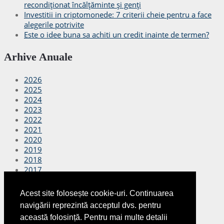
recondiționat încălțăminte și genți
Investitii in criptomonede: 7 criterii cheie pentru a face
alegerile potrivite
Este o idee buna sa achiti un credit inainte de termen?
Arhive Anuale
2026
2025
2024
2023
2022
2021
2020
2019
2018
2017
2016
2015
Acest site folosește cookie-uri. Continuarea
2014
navigării reprezintă acceptul dvs. pentru
2013
această folosință. Pentru mai multe detalii
2012