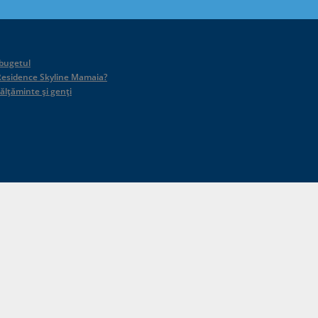
 bugetul
id Residence Skyline Mamaia?
călțăminte și genți