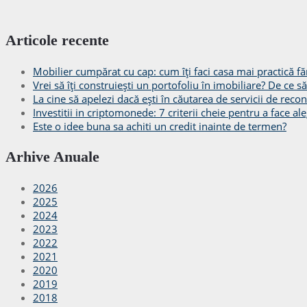
Articole recente
Mobilier cumpărat cu cap: cum îți faci casa mai practică făr
Vrei să îți construiești un portofoliu în imobiliare? De ce 
La cine să apelezi dacă ești în căutarea de servicii de recon
Investitii in criptomonede: 7 criterii cheie pentru a face ale
Este o idee buna sa achiti un credit inainte de termen?
Arhive Anuale
2026
2025
2024
2023
2022
2021
2020
2019
2018