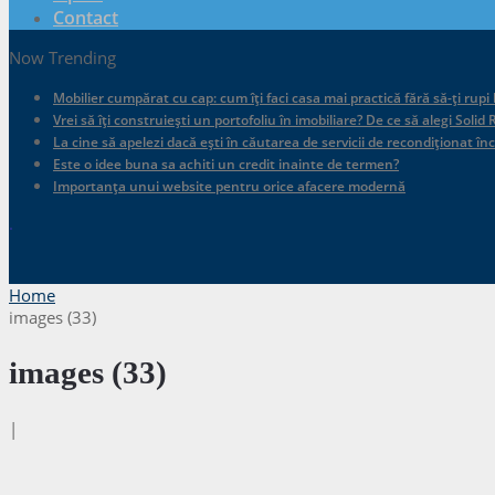
Contact
Now Trending
Mobilier cumpărat cu cap: cum îți faci casa mai practică fără să-ți rupi
Vrei să îți construiești un portofoliu în imobiliare? De ce să alegi Sol
La cine să apelezi dacă ești în căutarea de servicii de recondiționat în
Este o idee buna sa achiti un credit inainte de termen?
Importanța unui website pentru orice afacere modernă
.
Home
images (33)
images (33)
|