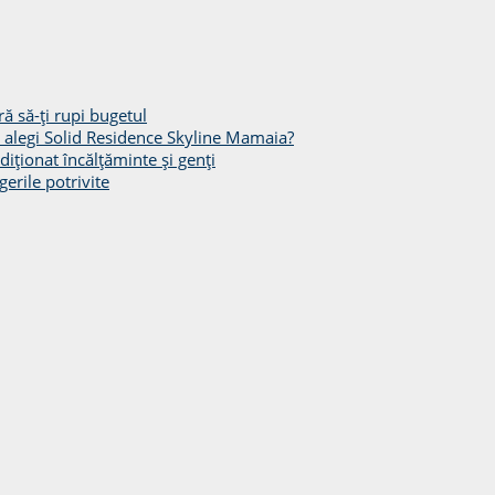
ă să-ți rupi bugetul
să alegi Solid Residence Skyline Mamaia?
diționat încălțăminte și genți
gerile potrivite