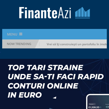
MENU
NOW TRENDING
fără să-ți rupi bugetul
Vrei să îți construiești un portofoliu în imobilia
.