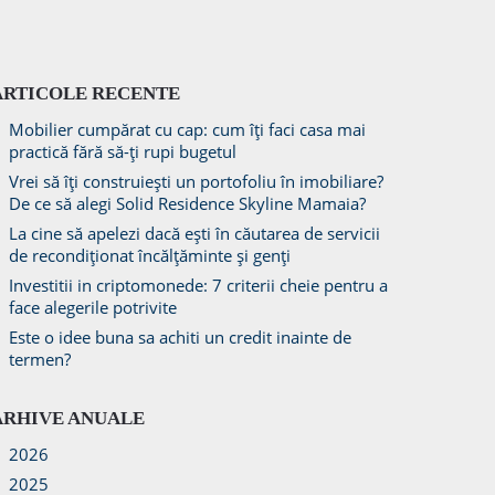
ARTICOLE RECENTE
Mobilier cumpărat cu cap: cum îți faci casa mai
practică fără să-ți rupi bugetul
Vrei să îți construiești un portofoliu în imobiliare?
De ce să alegi Solid Residence Skyline Mamaia?
La cine să apelezi dacă ești în căutarea de servicii
de recondiționat încălțăminte și genți
Investitii in criptomonede: 7 criterii cheie pentru a
face alegerile potrivite
Este o idee buna sa achiti un credit inainte de
termen?
ARHIVE ANUALE
2026
2025