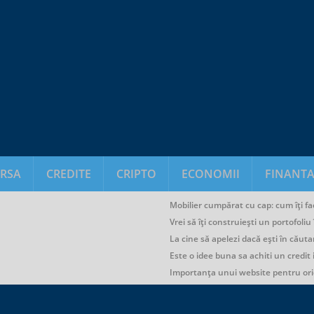
RSA
CREDITE
CRIPTO
ECONOMII
FINANTA
Mobilier cumpărat cu cap: cum îți fac
Vrei să îți construiești un portofoli
La cine să apelezi dacă ești în căuta
Este o idee buna sa achiti un credit
Importanța unui website pentru or