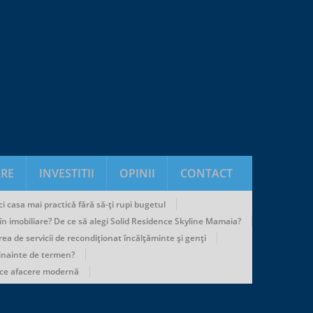
RE
INVESTITII
OPINII
CONTACT
i casa mai practică fără să-ți rupi bugetul
u în imobiliare? De ce să alegi Solid Residence Skyline Mamaia?
rea de servicii de recondiționat încălțăminte și genți
 inainte de termen?
ice afacere modernă