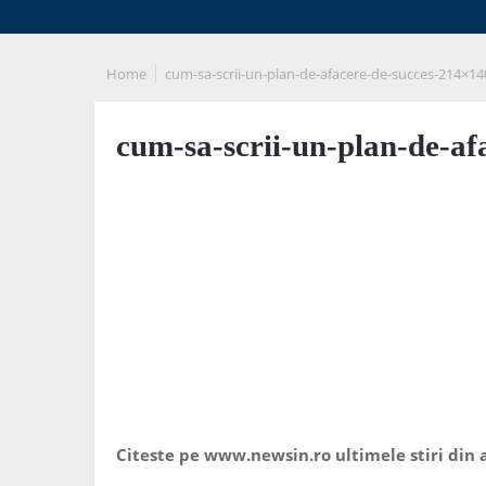
Home
cum-sa-scrii-un-plan-de-afacere-de-succes-214×14
cum-sa-scrii-un-plan-de-af
Citeste pe www.newsin.ro ultimele stiri din a