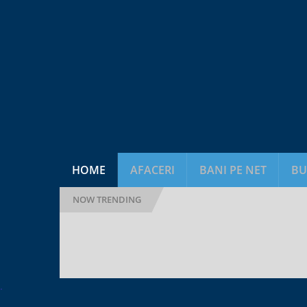
HOME
AFACERI
BANI PE NET
BU
NOW TRENDING
Tweet
.
in It