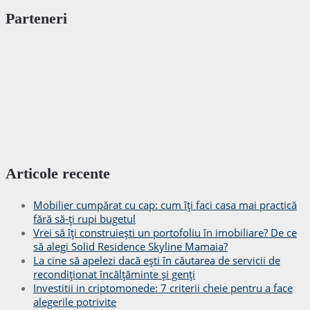
Parteneri
Articole recente
Mobilier cumpărat cu cap: cum îți faci casa mai practică
fără să-ți rupi bugetul
Vrei să îți construiești un portofoliu în imobiliare? De ce
să alegi Solid Residence Skyline Mamaia?
La cine să apelezi dacă ești în căutarea de servicii de
recondiționat încălțăminte și genți
Investitii in criptomonede: 7 criterii cheie pentru a face
alegerile potrivite