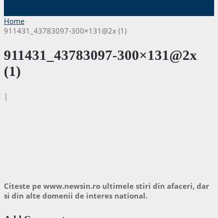
Home
911431_43783097-300×131@2x (1)
911431_43783097-300×131@2x
(1)
|
Citeste pe www.newsin.ro ultimele stiri din afaceri, dar
si din alte domenii de interes national.