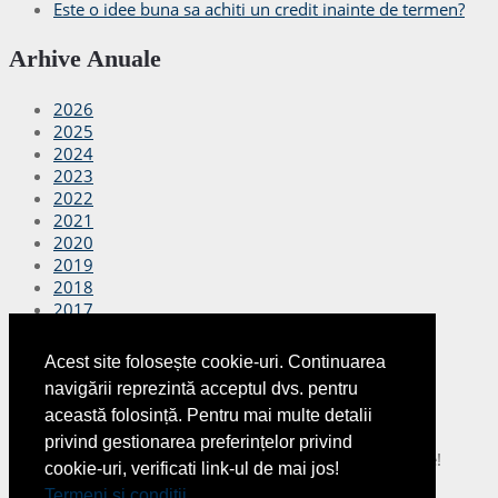
Este o idee buna sa achiti un credit inainte de termen?
Arhive Anuale
2026
2025
2024
2023
2022
2021
2020
2019
2018
2017
2016
2015
Acest site folosește cookie-uri. Continuarea
2014
navigării reprezintă acceptul dvs. pentru
2013
această folosință. Pentru mai multe detalii
2012
privind gestionarea preferințelor privind
Copyright © 2026
Finante Azi
Toate drepturile rezervate!
cookie-uri, verificati link-ul de mai jos!
Termeni si conditii