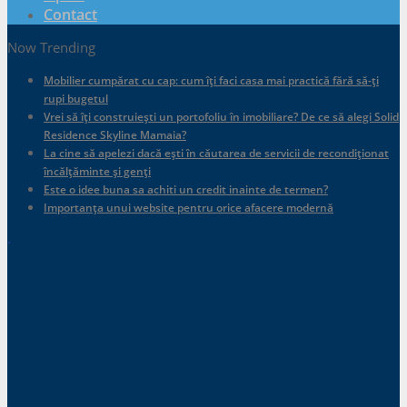
Contact
Now Trending
Mobilier cumpărat cu cap: cum îți faci casa mai practică fără să-ți
rupi bugetul
Vrei să îți construiești un portofoliu în imobiliare? De ce să alegi Solid
Residence Skyline Mamaia?
La cine să apelezi dacă ești în căutarea de servicii de recondiționat
încălțăminte și genți
Este o idee buna sa achiti un credit inainte de termen?
Importanța unui website pentru orice afacere modernă
.