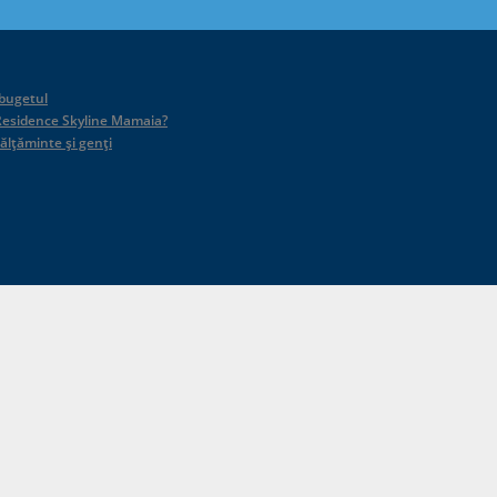
 bugetul
id Residence Skyline Mamaia?
călțăminte și genți