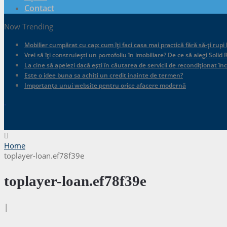
Contact
Now Trending
Mobilier cumpărat cu cap: cum îți faci casa mai practică fără să-ți rupi
Vrei să îți construiești un portofoliu în imobiliare? De ce să alegi Sol
La cine să apelezi dacă ești în căutarea de servicii de recondiționat în
Este o idee buna sa achiti un credit inainte de termen?
Importanța unui website pentru orice afacere modernă
.
Home
toplayer-loan.ef78f39e
toplayer-loan.ef78f39e
|