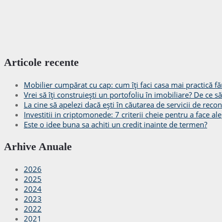
Articole recente
Mobilier cumpărat cu cap: cum îți faci casa mai practică făr
Vrei să îți construiești un portofoliu în imobiliare? De ce 
La cine să apelezi dacă ești în căutarea de servicii de recon
Investitii in criptomonede: 7 criterii cheie pentru a face ale
Este o idee buna sa achiti un credit inainte de termen?
Arhive Anuale
2026
2025
2024
2023
2022
2021