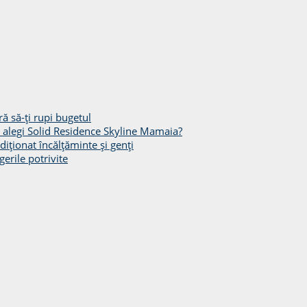
ă să-ți rupi bugetul
să alegi Solid Residence Skyline Mamaia?
diționat încălțăminte și genți
gerile potrivite