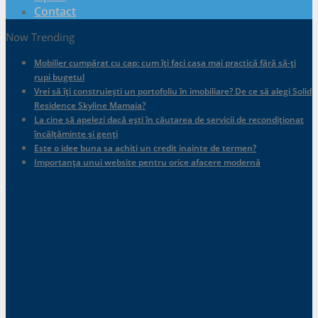
Contact
Now Trending
Mobilier cumpărat cu cap: cum îți faci casa mai practică fără să-ți
rupi bugetul
Vrei să îți construiești un portofoliu în imobiliare? De ce să alegi Solid
Residence Skyline Mamaia?
La cine să apelezi dacă ești în căutarea de servicii de recondiționat
încălțăminte și genți
Este o idee buna sa achiti un credit inainte de termen?
Importanța unui website pentru orice afacere modernă
.