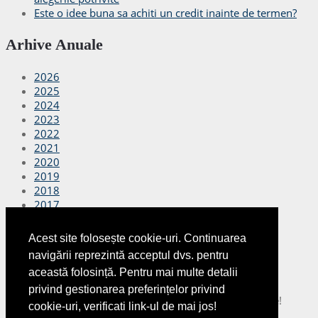
Este o idee buna sa achiti un credit inainte de termen?
Arhive Anuale
2026
2025
2024
2023
2022
2021
2020
2019
2018
2017
2016
2015
Acest site folosește cookie-uri. Continuarea
2014
navigării reprezintă acceptul dvs. pentru
2013
această folosință. Pentru mai multe detalii
2012
privind gestionarea preferințelor privind
Copyright © 2026
Finante Azi
Toate drepturile rezervate!
cookie-uri, verificati link-ul de mai jos!