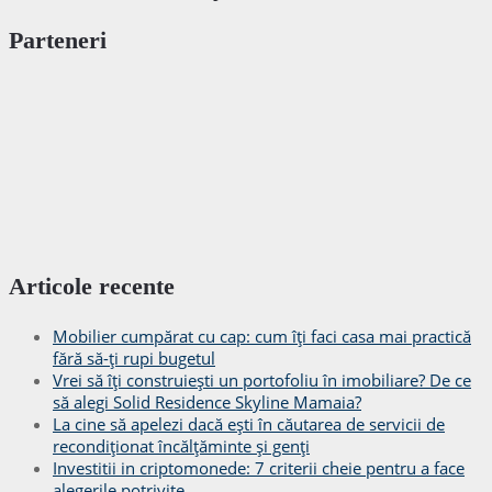
Parteneri
Articole recente
Mobilier cumpărat cu cap: cum îți faci casa mai practică
fără să-ți rupi bugetul
Vrei să îți construiești un portofoliu în imobiliare? De ce
să alegi Solid Residence Skyline Mamaia?
La cine să apelezi dacă ești în căutarea de servicii de
recondiționat încălțăminte și genți
Investitii in criptomonede: 7 criterii cheie pentru a face
alegerile potrivite