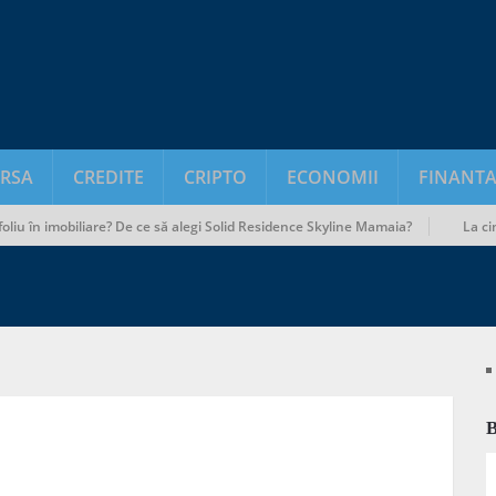
RSA
CREDITE
CRIPTO
ECONOMII
FINANTA
u în imobiliare? De ce să alegi Solid Residence Skyline Mamaia?
La cine să