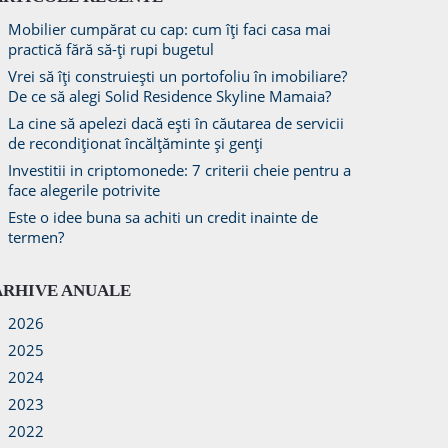
Mobilier cumpărat cu cap: cum îți faci casa mai
practică fără să-ți rupi bugetul
Vrei să îți construiești un portofoliu în imobiliare?
De ce să alegi Solid Residence Skyline Mamaia?
La cine să apelezi dacă ești în căutarea de servicii
de recondiționat încălțăminte și genți
Investitii in criptomonede: 7 criterii cheie pentru a
face alegerile potrivite
Este o idee buna sa achiti un credit inainte de
termen?
ARHIVE ANUALE
2026
2025
2024
2023
2022