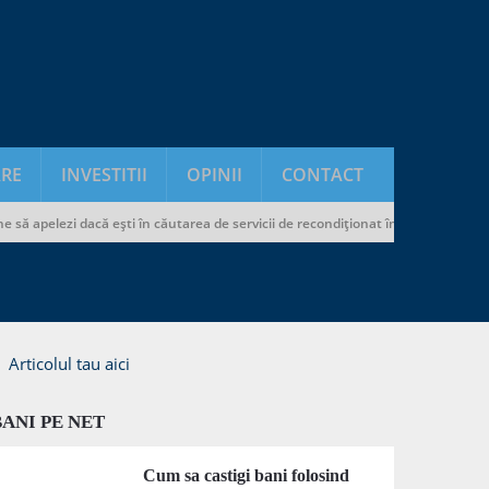
RE
INVESTITII
OPINII
CONTACT
 apelezi dacă ești în căutarea de servicii de recondiționat încălțăminte și genți
Articolul tau aici
BANI PE NET
Cum sa castigi bani folosind