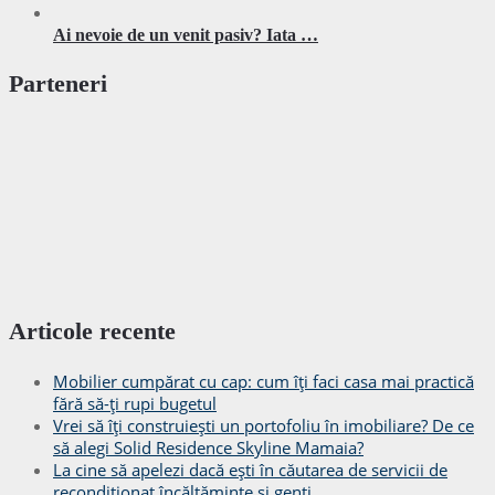
Ai nevoie de un venit pasiv? Iata …
Parteneri
Articole recente
Mobilier cumpărat cu cap: cum îți faci casa mai practică
fără să-ți rupi bugetul
Vrei să îți construiești un portofoliu în imobiliare? De ce
să alegi Solid Residence Skyline Mamaia?
La cine să apelezi dacă ești în căutarea de servicii de
recondiționat încălțăminte și genți