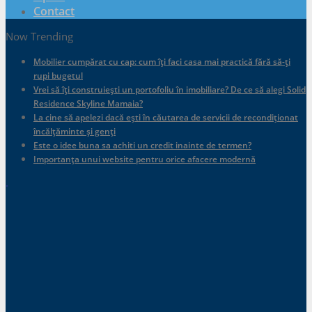
Contact
Now Trending
Mobilier cumpărat cu cap: cum îți faci casa mai practică fără să-ți
rupi bugetul
Vrei să îți construiești un portofoliu în imobiliare? De ce să alegi Solid
Residence Skyline Mamaia?
La cine să apelezi dacă ești în căutarea de servicii de recondiționat
încălțăminte și genți
Este o idee buna sa achiti un credit inainte de termen?
Importanța unui website pentru orice afacere modernă
.