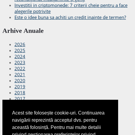
Investitii in criptomonede: 7 criterii cheie pentru a face
alegerile potrivite
Este o idee buna sa achiti un credit inainte de termen?
Arhive Anuale
2026
2025
2024
2023
2022
2021
2020
2019
2018
2017
2016
2015
Acest site folosește cookie-uri. Continuarea
2014
navigării reprezintă acceptul dvs. pentru
2013
această folosință. Pentru mai multe detalii
2012
privind gestionarea preferințelor privind