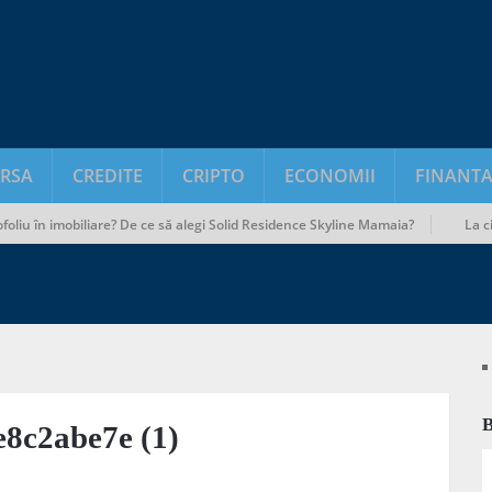
RSA
CREDITE
CRIPTO
ECONOMII
FINANTA
iu în imobiliare? De ce să alegi Solid Residence Skyline Mamaia?
La cine s
8c2abe7e (1)