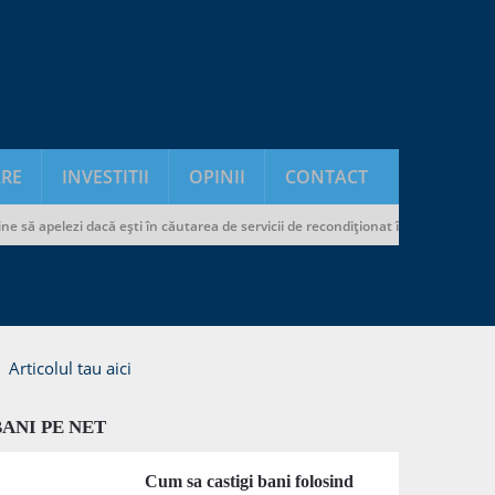
RE
INVESTITII
OPINII
CONTACT
ă apelezi dacă ești în căutarea de servicii de recondiționat încălțăminte și genț
Articolul tau aici
BANI PE NET
Cum sa castigi bani folosind