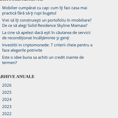
Mobilier cumpărat cu cap: cum îți faci casa mai
practică fără să-ți rupi bugetul
Vrei să îți construiești un portofoliu în imobiliare?
De ce să alegi Solid Residence Skyline Mamaia?
La cine să apelezi dacă ești în căutarea de servicii
de recondiționat încălțăminte și genți
Investitii in criptomonede: 7 criterii cheie pentru a
face alegerile potrivite
Este o idee buna sa achiti un credit inainte de
termen?
ARHIVE ANUALE
2026
2025
2024
2023
2022