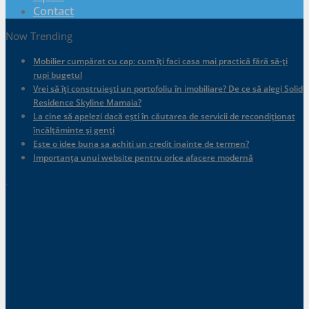
Contact
Now Trending
Mobilier cumpărat cu cap: cum îți faci casa mai practică fără să-ți
rupi bugetul
Vrei să îți construiești un portofoliu în imobiliare? De ce să alegi Solid
Residence Skyline Mamaia?
La cine să apelezi dacă ești în căutarea de servicii de recondiționat
încălțăminte și genți
Este o idee buna sa achiti un credit inainte de termen?
Importanța unui website pentru orice afacere modernă
.