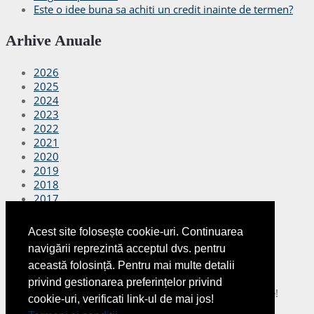
Este o idee buna sa achiti un credit inainte de termen?
Arhive Anuale
2026
2025
2024
2023
2022
2021
2020
2019
2018
2017
2016
2015
Acest site folosește cookie-uri. Continuarea
2014
navigării reprezintă acceptul dvs. pentru
2013
această folosință. Pentru mai multe detalii
2012
privind gestionarea preferințelor privind
Copyright © 2026
Finante Azi
Toate drepturile rezervate!
cookie-uri, verificati link-ul de mai jos!