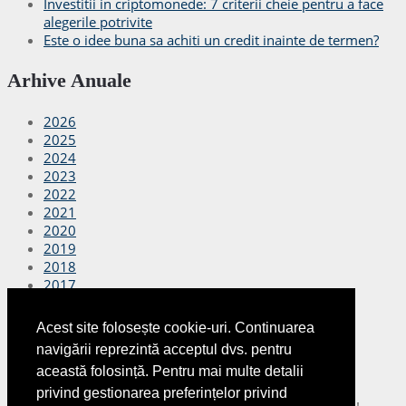
Investitii in criptomonede: 7 criterii cheie pentru a face
alegerile potrivite
Este o idee buna sa achiti un credit inainte de termen?
Arhive Anuale
2026
2025
2024
2023
2022
2021
2020
2019
2018
2017
2016
2015
Acest site folosește cookie-uri. Continuarea
2014
navigării reprezintă acceptul dvs. pentru
2013
această folosință. Pentru mai multe detalii
2012
privind gestionarea preferințelor privind