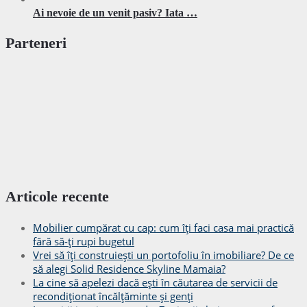
Ai nevoie de un venit pasiv? Iata …
Parteneri
Articole recente
Mobilier cumpărat cu cap: cum îți faci casa mai practică
fără să-ți rupi bugetul
Vrei să îți construiești un portofoliu în imobiliare? De ce
să alegi Solid Residence Skyline Mamaia?
La cine să apelezi dacă ești în căutarea de servicii de
recondiționat încălțăminte și genți