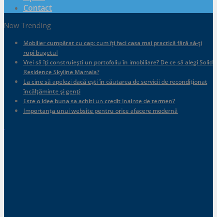
Contact
Now Trending
Mobilier cumpărat cu cap: cum îți faci casa mai practică fără să-ți
rupi bugetul
Vrei să îți construiești un portofoliu în imobiliare? De ce să alegi Solid
Residence Skyline Mamaia?
La cine să apelezi dacă ești în căutarea de servicii de recondiționat
încălțăminte și genți
Este o idee buna sa achiti un credit inainte de termen?
Importanța unui website pentru orice afacere modernă
.