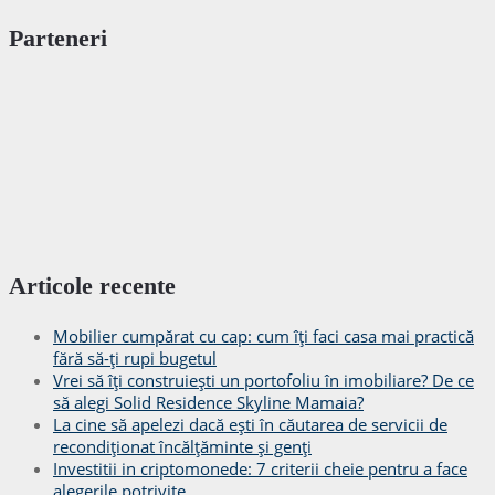
Parteneri
Articole recente
Mobilier cumpărat cu cap: cum îți faci casa mai practică
fără să-ți rupi bugetul
Vrei să îți construiești un portofoliu în imobiliare? De ce
să alegi Solid Residence Skyline Mamaia?
La cine să apelezi dacă ești în căutarea de servicii de
recondiționat încălțăminte și genți
Investitii in criptomonede: 7 criterii cheie pentru a face
alegerile potrivite