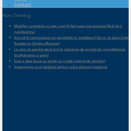
Contact
Now Trending
Mobilier cumpărat cu cap: cum îți faci casa mai practică fără să-ți
rupi bugetul
Vrei să îți construiești un portofoliu în imobiliare? De ce să alegi Solid
Residence Skyline Mamaia?
La cine să apelezi dacă ești în căutarea de servicii de recondiționat
încălțăminte și genți
Este o idee buna sa achiti un credit inainte de termen?
Importanța unui website pentru orice afacere modernă
.