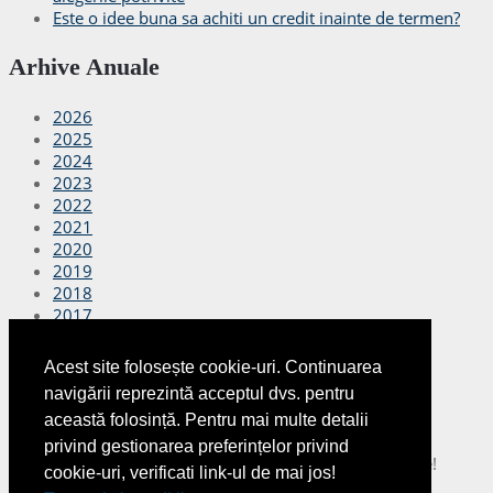
Este o idee buna sa achiti un credit inainte de termen?
Arhive Anuale
2026
2025
2024
2023
2022
2021
2020
2019
2018
2017
2016
2015
Acest site folosește cookie-uri. Continuarea
2014
navigării reprezintă acceptul dvs. pentru
2013
această folosință. Pentru mai multe detalii
2012
privind gestionarea preferințelor privind
Copyright © 2026
Finante Azi
Toate drepturile rezervate!
cookie-uri, verificati link-ul de mai jos!