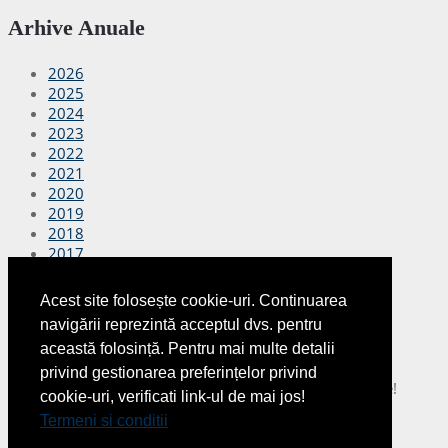
Arhive Anuale
2026
2025
2024
2023
2022
2021
2020
2019
2018
2017
2016
2015
Acest site folosește cookie-uri. Continuarea
2014
navigării reprezintă acceptul dvs. pentru
2013
această folosință. Pentru mai multe detalii
2012
privind gestionarea preferințelor privind
Copyright © 2026
Finante Azi
Toate drepturile rezervate!
cookie-uri, verificati link-ul de mai jos!
Termeni si conditii
|
Despre noi
|
Termeni si conditii