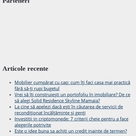
Parteneri
Articole recente
Mobilier cumpărat cu cap: cum îți faci casa mai practică
fără să-ți rupi bugetul
Vrei să îți construiești un portofoliu în imobiliare? De ce
să alegi Solid Residence Skyline Mamaia?
La cine să apelezi dacă ești în căutarea de servicii de
recondiționat încălțăminte și genți
Investitii in criptomonede: 7 criterii cheie pentru a face
alegerile potrivite
Este o idee buna sa achiti un credit inainte de termen?