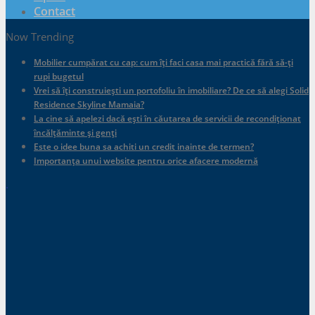
Contact
Now Trending
Mobilier cumpărat cu cap: cum îți faci casa mai practică fără să-ți
rupi bugetul
Vrei să îți construiești un portofoliu în imobiliare? De ce să alegi Solid
Residence Skyline Mamaia?
La cine să apelezi dacă ești în căutarea de servicii de recondiționat
încălțăminte și genți
Este o idee buna sa achiti un credit inainte de termen?
Importanța unui website pentru orice afacere modernă
.