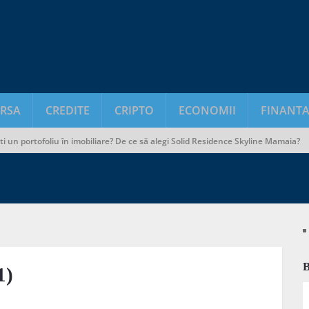
RSA
CREDITE
CRIPTO
ECONOMII
FINANTA
rtofoliu în imobiliare? De ce să alegi Solid Residence Skyline Mamaia?
La 
1)