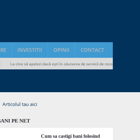
RE
INVESTITII
OPINII
CONTACT
cine să apelezi dacă ești în căutarea de servicii de recondiționat încălțăminte ș
Articolul tau aici
BANI PE NET
Cum sa castigi bani folosind