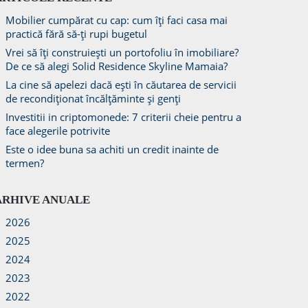
Mobilier cumpărat cu cap: cum îți faci casa mai
practică fără să-ți rupi bugetul
Vrei să îți construiești un portofoliu în imobiliare?
De ce să alegi Solid Residence Skyline Mamaia?
La cine să apelezi dacă ești în căutarea de servicii
de recondiționat încălțăminte și genți
Investitii in criptomonede: 7 criterii cheie pentru a
face alegerile potrivite
Este o idee buna sa achiti un credit inainte de
termen?
ARHIVE ANUALE
2026
2025
2024
2023
2022