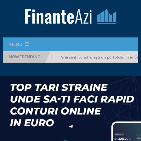
MENU
NOW TRENDING
 fără să-ți rupi bugetul
Vrei să îți construiești un portofoliu în imobili
.