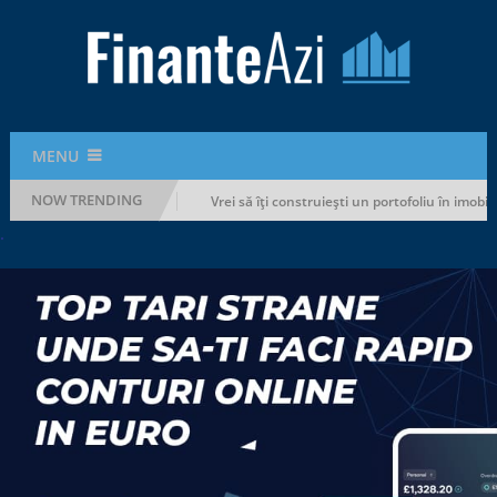
MENU
NOW TRENDING
fără să-ți rupi bugetul
Vrei să îți construiești un portofoliu în imobilia
.