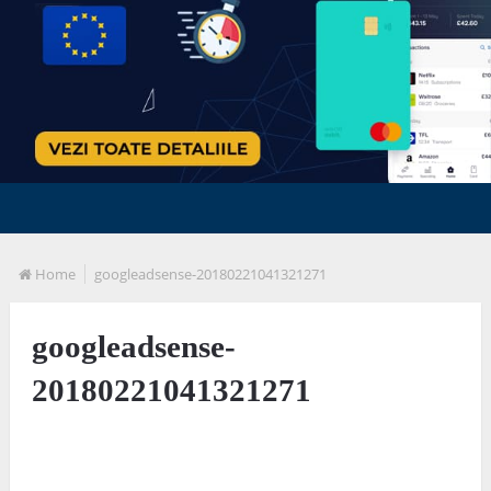
Home
googleadsense-20180221041321271
googleadsense-
20180221041321271