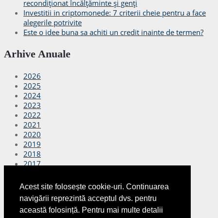
recondiționat încălțăminte și genți
Investitii in criptomonede: 7 criterii cheie pentru a face
alegerile potrivite
Este o idee buna sa achiti un credit inainte de termen?
Arhive Anuale
2026
2025
2024
2023
2022
2021
2020
2019
2018
2017
2016
2015
Acest site folosește cookie-uri. Continuarea
2014
navigării reprezintă acceptul dvs. pentru
2013
această folosință. Pentru mai multe detalii
2012