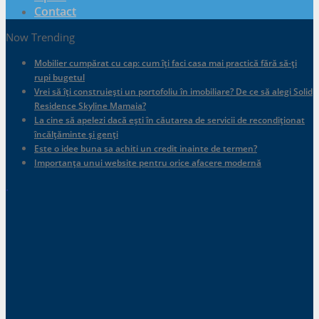
Contact
Now Trending
Mobilier cumpărat cu cap: cum îți faci casa mai practică fără să-ți
rupi bugetul
Vrei să îți construiești un portofoliu în imobiliare? De ce să alegi Solid
Residence Skyline Mamaia?
La cine să apelezi dacă ești în căutarea de servicii de recondiționat
încălțăminte și genți
Este o idee buna sa achiti un credit inainte de termen?
Importanța unui website pentru orice afacere modernă
.