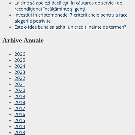
La cine să apelezi dacă ești în căutarea de servicii de
recondiționat încălțăminte și genți
Investitii in criptomonede: 7 criterii cheie pentru a face
alegerile potrivite
Este o idee buna sa achiti un credit inainte de termen?
Arhive Anuale
2026
2025
2024
2023
2022
2021
2020
2019
2018
2017
2016
2015
2014
2013