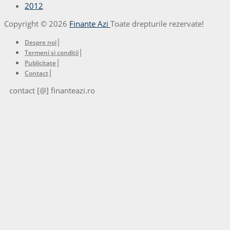
2012
Copyright © 2026
Finante Azi
Toate drepturile rezervate!
|
Despre noi
|
Termeni si conditii
|
Publicitate
|
Contact
contact [@] finanteazi.ro