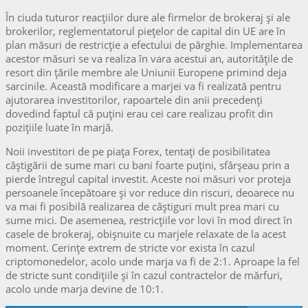
În ciuda tuturor reacțiilor dure ale firmelor de brokeraj şi ale
brokerilor, reglementatorul piețelor de capital din UE are în
plan măsuri de restricție a efectului de pârghie. Implementarea
acestor măsuri se va realiza în vara acestui an, autoritățile de
resort din țările membre ale Uniunii Europene primind deja
sarcinile. Această modificare a marjei va fi realizată pentru
ajutorarea investitorilor, rapoartele din anii precedenți
dovedind faptul că puțini erau cei care realizau profit din
pozițiile luate în marjă.
Noii investitori de pe piața Forex, tentați de posibilitatea
câștigării de sume mari cu bani foarte puțini, sfârșeau prin a
pierde întregul capital investit. Aceste noi măsuri vor proteja
persoanele începătoare şi vor reduce din riscuri, deoarece nu
va mai fi posibilă realizarea de câștiguri mult prea mari cu
sume mici. De asemenea, restricțiile vor lovi în mod direct în
casele de brokeraj, obișnuite cu marjele relaxate de la acest
moment. Cerințe extrem de stricte vor exista în cazul
criptomonedelor, acolo unde marja va fi de 2:1. Aproape la fel
de stricte sunt condițiile şi în cazul contractelor de mărfuri,
acolo unde marja devine de 10:1.