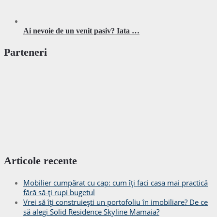
Ai nevoie de un venit pasiv? Iata …
Parteneri
Articole recente
Mobilier cumpărat cu cap: cum îți faci casa mai practică
fără să-ți rupi bugetul
Vrei să îți construiești un portofoliu în imobiliare? De ce
să alegi Solid Residence Skyline Mamaia?