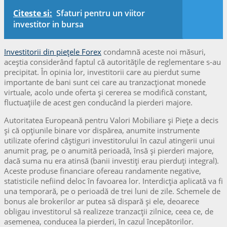
Citeste si:
Sfaturi pentru un viitor
investitor in bursa
Investitorii din piețele Forex
condamnă aceste noi măsuri,
aceştia considerând faptul că autoritățile de reglementare s-au
precipitat. În opinia lor, investitorii care au pierdut sume
importante de bani sunt cei care au tranzacționat monede
virtuale, acolo unde oferta şi cererea se modifică constant,
fluctuațiile de acest gen conducând la pierderi majore.
Autoritatea Europeană pentru Valori Mobiliare și Piețe a decis
şi că opțiunile binare vor dispărea, anumite instrumente
utilizate oferind câștiguri investitorului în cazul atingerii unui
anumit prag, pe o anumită perioadă, însă şi pierderi majore,
dacă suma nu era atinsă (banii investiți erau pierduți integral).
Aceste produse financiare ofereau randamente negative,
statisticile nefiind deloc în favoarea lor. Interdicția aplicată va fi
una temporară, pe o perioadă de trei luni de zile. Schemele de
bonus ale brokerilor ar putea să dispară şi ele, deoarece
obligau investitorul să realizeze tranzacții zilnice, ceea ce, de
asemenea, conducea la pierderi, în cazul începătorilor.