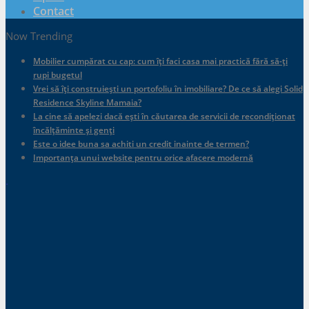
Contact
Now Trending
Mobilier cumpărat cu cap: cum îți faci casa mai practică fără să-ți
rupi bugetul
Vrei să îți construiești un portofoliu în imobiliare? De ce să alegi Solid
Residence Skyline Mamaia?
La cine să apelezi dacă ești în căutarea de servicii de recondiționat
încălțăminte și genți
Este o idee buna sa achiti un credit inainte de termen?
Importanța unui website pentru orice afacere modernă
.