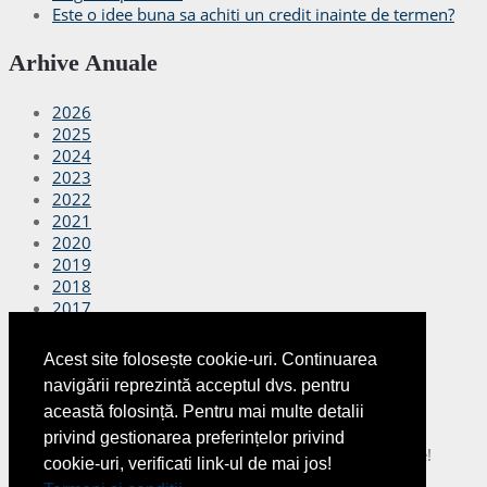
Este o idee buna sa achiti un credit inainte de termen?
Arhive Anuale
2026
2025
2024
2023
2022
2021
2020
2019
2018
2017
2016
2015
Acest site folosește cookie-uri. Continuarea
2014
navigării reprezintă acceptul dvs. pentru
2013
această folosință. Pentru mai multe detalii
2012
privind gestionarea preferințelor privind
Copyright © 2026
Finante Azi
Toate drepturile rezervate!
cookie-uri, verificati link-ul de mai jos!