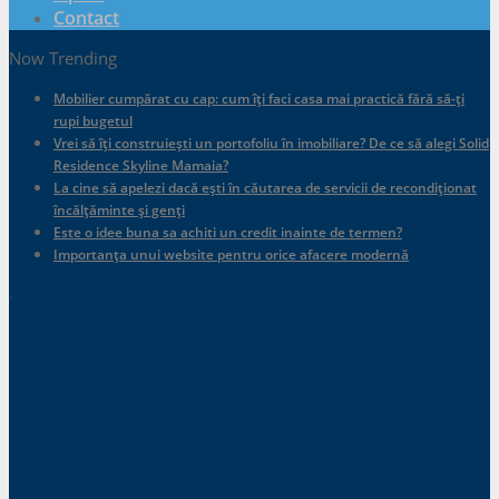
Contact
Now Trending
Mobilier cumpărat cu cap: cum îți faci casa mai practică fără să-ți
rupi bugetul
Vrei să îți construiești un portofoliu în imobiliare? De ce să alegi Solid
Residence Skyline Mamaia?
La cine să apelezi dacă ești în căutarea de servicii de recondiționat
încălțăminte și genți
Este o idee buna sa achiti un credit inainte de termen?
Importanța unui website pentru orice afacere modernă
.