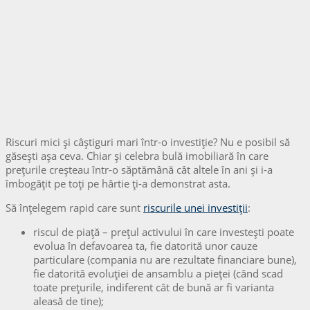
Riscuri mici și câștiguri mari într-o investiție? Nu e posibil să
găsești așa ceva. Chiar și celebra bulă imobiliară în care
prețurile creșteau într-o săptămână cât altele în ani și i-a
îmbogățit pe toți pe hârtie ți-a demonstrat asta.
Să înțelegem rapid care sunt
riscurile unei investiții
:
riscul de piață – prețul activului în care investești poate
evolua în defavoarea ta, fie datorită unor cauze
particulare (compania nu are rezultate financiare bune),
fie datorită evoluției de ansamblu a pieței (când scad
toate prețurile, indiferent cât de bună ar fi varianta
aleasă de tine);