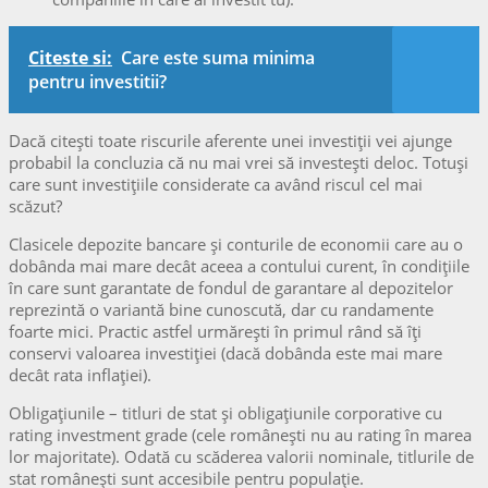
Citeste si:
Care este suma minima
pentru investitii?
Dacă citești toate riscurile aferente unei investiții vei ajunge
probabil la concluzia că nu mai vrei să investești deloc. Totuși
care sunt investițiile considerate ca având riscul cel mai
scăzut?
Clasicele depozite bancare și conturile de economii care au o
dobânda mai mare decât aceea a contului curent, în condițiile
în care sunt garantate de fondul de garantare al depozitelor
reprezintă o variantă bine cunoscută, dar cu randamente
foarte mici. Practic astfel urmărești în primul rând să îți
conservi valoarea investiției (dacă dobânda este mai mare
decât rata inflației).
Obligațiunile – titluri de stat și obligațiunile corporative cu
rating investment grade (cele românești nu au rating în marea
lor majoritate). Odată cu scăderea valorii nominale, titlurile de
stat românești sunt accesibile pentru populație.