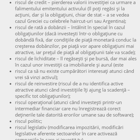
riscul de credit – pierderea valorii investiției ca urmare a
falimentului emitentului activului (îl poți regăsi și la
acțiuni, dar și la obligațiuni, chiar de stat – a se vedea
cazul Greciei cu celebrele haircut-uri sau Argentina);
riscul de rată a dobânzii – întâlnit în special în cazul
obligațiunilor (dacă investești într-o obligațiune cu
dobândă fixă, dar condițiile de piață monetară conduc la
creșterea dobânzilor, pe piață vor apare obligațiuni mai
atractive, iar prețul de piață al obligațiunii tale va scade);
riscul de lichiditate – îl regăsești și pe bursă, dar mai ales
în cazul unor investiții ca imobiliarele și aurul (este
riscul ca să nu existe cumpărători interesați atunci când
vrei să vinzi activul);
riscul de reinvestire (riscul de a nu identifica active
atractive atunci când investițiile îți ajung la scadență –
specific tot obligațiunilor);
riscul operațional (atunci când investești printr-un
intermediar financiar care nu înregistrează corect
deținerile tale datorită erorilor umane sau de software);
riscul politic;
riscul legislativ (modificarea impozitării, modificări
legislative aferente sectoarelor în care activează
companiile în care ai investit tu).