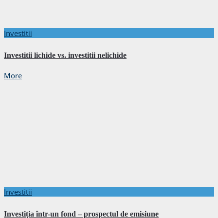
Investitii
Investitii lichide vs. investitii nelichide
More
Investitii
Investiția într-un fond – prospectul de emisiune