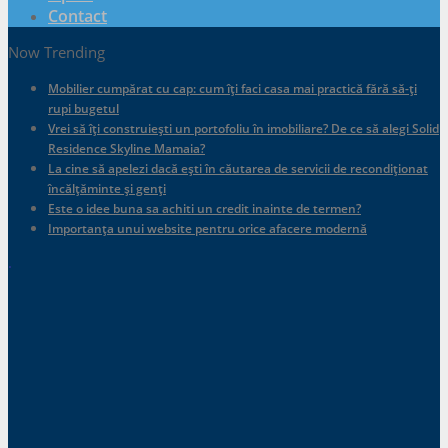
Contact
Now Trending
Mobilier cumpărat cu cap: cum îți faci casa mai practică fără să-ți
rupi bugetul
Vrei să îți construiești un portofoliu în imobiliare? De ce să alegi Solid
Residence Skyline Mamaia?
La cine să apelezi dacă ești în căutarea de servicii de recondiționat
încălțăminte și genți
Este o idee buna sa achiti un credit inainte de termen?
Importanța unui website pentru orice afacere modernă
.