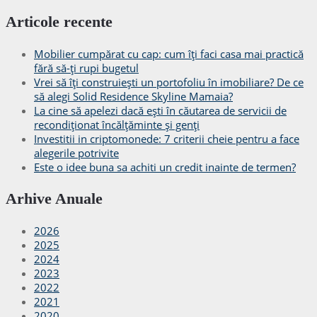
Articole recente
Mobilier cumpărat cu cap: cum îți faci casa mai practică
fără să-ți rupi bugetul
Vrei să îți construiești un portofoliu în imobiliare? De ce
să alegi Solid Residence Skyline Mamaia?
La cine să apelezi dacă ești în căutarea de servicii de
recondiționat încălțăminte și genți
Investitii in criptomonede: 7 criterii cheie pentru a face
alegerile potrivite
Este o idee buna sa achiti un credit inainte de termen?
Arhive Anuale
2026
2025
2024
2023
2022
2021
2020