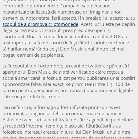
confruntă criptomonedele. Companii sau persoane
neautorizate utilizează de numeroase ori imaginea unor
oameni cu notorietate, fără acceptul în prealabil al acestora, cu
scopul de a promova criptomonede
. Acest lucru este pe deplin
ilegal şi regretabil, însă mult prea greu descoperit şi
sancționat. Doar în cursul lunii octombrie a anului 2018 au
fost raportate sute de cazuri de înşelătorie, printre victimele
tâlharilor numărându-se şi Elon Musk, unul dintre cei mai
bogați oameni de pe planetă.
La începutul lunii octombrie, un cont de twitter ce părea că îi
aparține lui Elon Musk, de altfel verificat de către rețeaua
socială americană, a fost utilizat pentru publicarea unei postări
sponsorizate false. Mai exact, se promiteau între 1 şi 100 de
bitcoin pentru persoanele care tranzacționau monede digitale
către un portofel electronic.
Din nefericire, informația a fost difuzată printr-un tweet
promovat, ajungând astfel la un număr mare de oameni.
Astfel de tweet-uri sunt utilizate de către agenții de publicitate
şi respectă întocmai tendințele actuale. Răufăcătorii s-au
folosit de interesul crescut în jurul lui Elon Musk, unul dintre
cei mai importanți şi mai bogați oameni de pe planetă, pentru