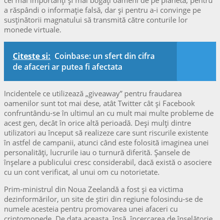
a răspândi o informație falsă, dar şi pentru a-i convinge pe
susținătorii magnatului să transmită către conturile lor
monede virtuale.
Citeste si:
Coinbase: un sfert din cifra
de afaceri ar putea fi afectata
Incidentele ce utilizează „giveaway” pentru fraudarea
oamenilor sunt tot mai dese, atât Twitter cât şi Facebook
confruntându-se în ultimul an cu mult mai multe probleme de
acest gen, decât în orice altă perioadă. Deşi mulți dintre
utilizatori au început să realizeze care sunt riscurile existente
în astfel de campanii, atunci când este folosită imaginea unei
personalități, lucrurile iau o turnură diferită. Şansele de
înşelare a publicului cresc considerabil, dacă există o asociere
cu un cont verificat, al unui om cu notorietate.
Prim-ministrul din Noua Zeelandă a fost şi ea victima
dezinformărilor, un site de ştiri din regiune folosindu-se de
numele acesteia pentru promovarea unei afaceri cu
criptomonede. De data aceasta, însă, încercarea de înşelătorie