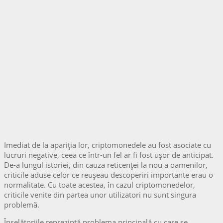
Imediat de la apariția lor, criptomonedele au fost asociate cu
lucruri negative, ceea ce într-un fel ar fi fost uşor de anticipat.
De-a lungul istoriei, din cauza reticenței la nou a oamenilor,
criticile aduse celor ce reuşeau descoperiri importante erau o
normalitate. Cu toate acestea, în cazul criptomonedelor,
criticile venite din partea unor utilizatori nu sunt singura
problemă.
Înșelătoriile reprezintă problema principală cu care se