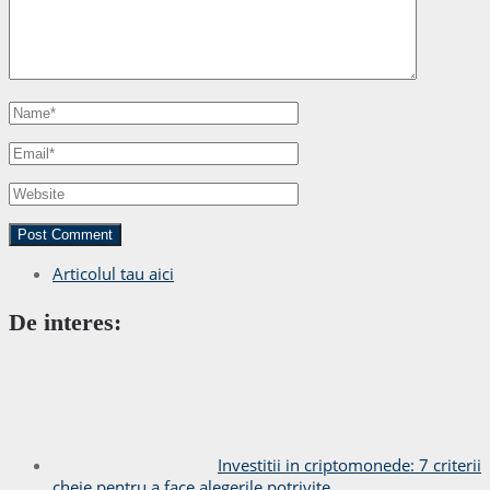
Articolul tau aici
De interes:
Investitii in criptomonede: 7 criterii
cheie pentru a face alegerile potrivite