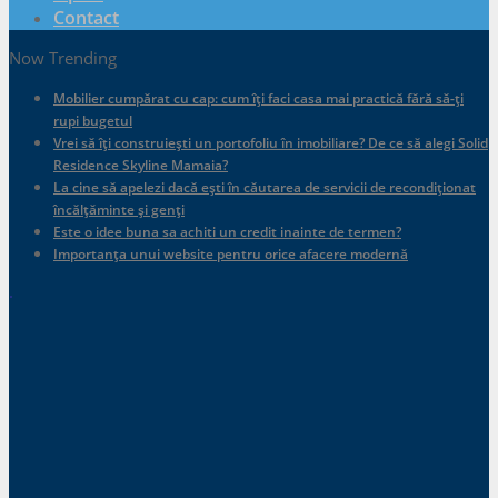
Contact
Now Trending
Mobilier cumpărat cu cap: cum îți faci casa mai practică fără să-ți
rupi bugetul
Vrei să îți construiești un portofoliu în imobiliare? De ce să alegi Solid
Residence Skyline Mamaia?
La cine să apelezi dacă ești în căutarea de servicii de recondiționat
încălțăminte și genți
Este o idee buna sa achiti un credit inainte de termen?
Importanța unui website pentru orice afacere modernă
.