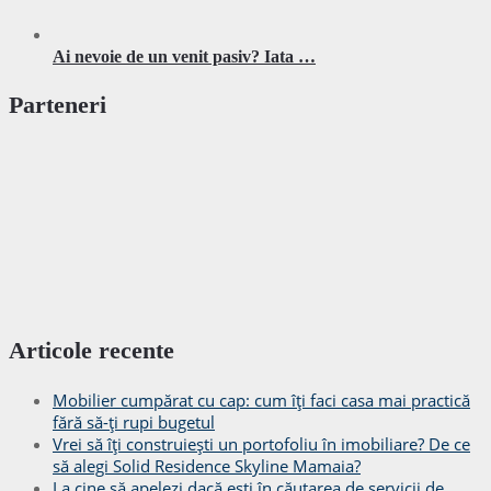
Ai nevoie de un venit pasiv? Iata …
Parteneri
Articole recente
Mobilier cumpărat cu cap: cum îți faci casa mai practică
fără să-ți rupi bugetul
Vrei să îți construiești un portofoliu în imobiliare? De ce
să alegi Solid Residence Skyline Mamaia?
La cine să apelezi dacă ești în căutarea de servicii de