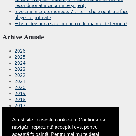
recondiționat încălțăminte și genți
Investitii in criptomonede: 7 criterii cheie pentru a face
alegerile potrivite
Este o idee buna sa achiti un credit inainte de termen?
Arhive Anuale
2026
2025
2024
2023
2022
2021
2020
2019
2018
2017
2016
2015
Acest site folosește cookie-uri. Continuarea
2014
navigării reprezintă acceptul dvs. pentru
2013
această folosință. Pentru mai multe detalii
2012