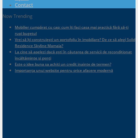
Contact
Now Trending
Mobilier cumpărat cu cap: cum îți faci casa mai practică fără să-ți
rupi bugetul
Vrei să îți construiești un portofoliu în imobiliare? De ce să alegi Solid
Residence Skyline Mamaia?
La cine să apelezi dacă ești în căutarea de servicii de recondiționat
încălțăminte și genți
Este o idee buna sa achiti un credit inainte de termen?
Importanța unui website pentru orice afacere modernă
.